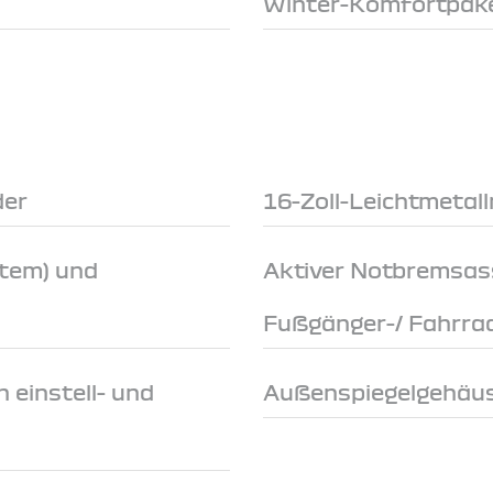
Winter-Komfortpak
der
16-Zoll-Leichtmetal
stem) und
Aktiver Notbremsas
Fußgänger-/ Fahrra
 einstell- und
Außenspiegelgehäus