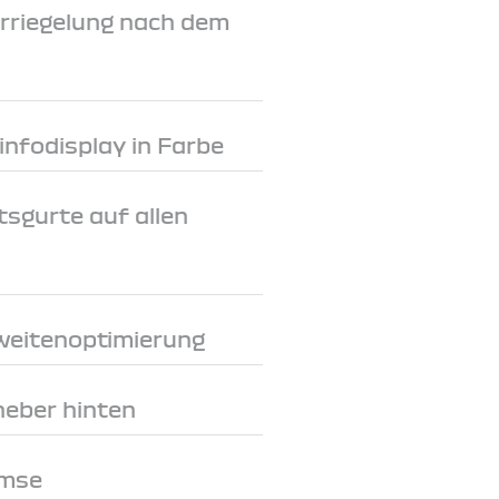
rriegelung nach dem
rinfodisplay in Farbe
tsgurte auf allen
weitenoptimierung
heber hinten
emse