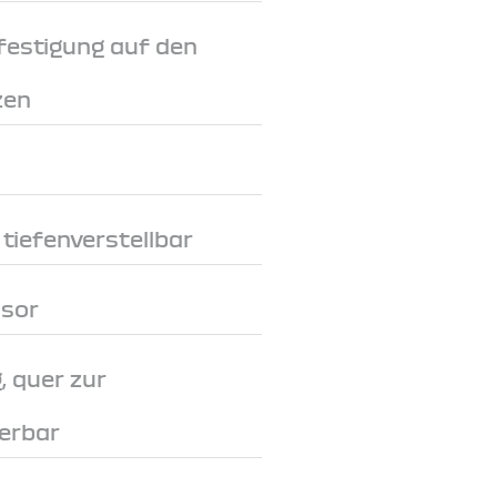
festigung auf den
zen
tiefenverstellbar
nsor
, quer zur
erbar