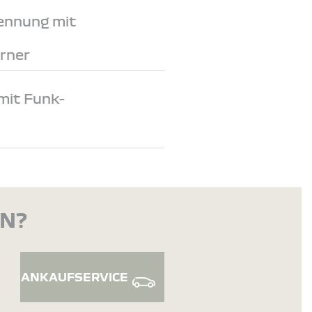
ennung mit
rner
mit Funk-
EN?
ANKAUFSERVICE