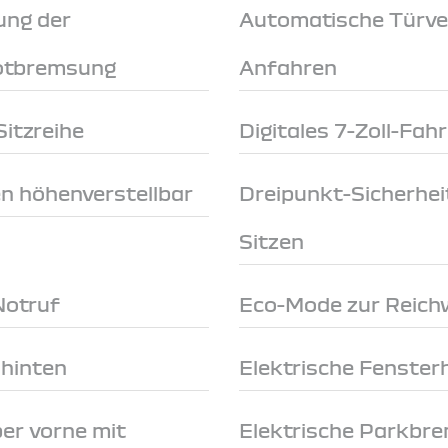
ung der
Automatische Türve
Notbremsung
Anfahren
itzreihe
Digitales 7-Zoll-Fah
en höhenverstellbar
Dreipunkt-Sicherhei
Sitzen
Notruf
Eco-Mode zur Reich
 hinten
Elektrische Fenster
er vorne mit
Elektrische Parkbr