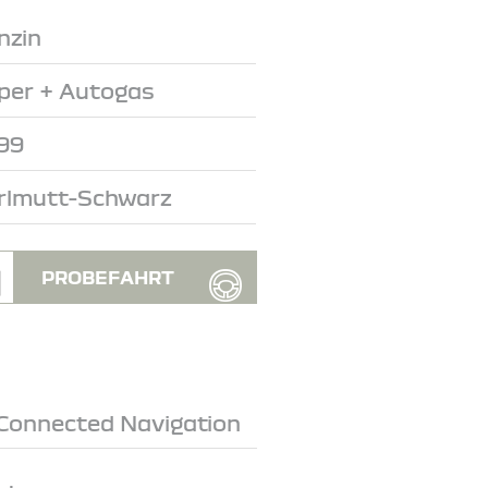
nzin
per + Autogas
99
rlmutt-Schwarz
PROBEFAHRT
. Connected Navigation