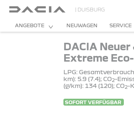
| DUISBURG
ANGEBOTE
NEUWAGEN
SERVICE
DACIA Neuer 
Extreme Eco-
LPG: Gesamtverbrauch 
km): 5.9 (7.4); CO
-Emis
2
(g/km): 134 (120); CO
-K
2
SOFORT VERFÜGBAR