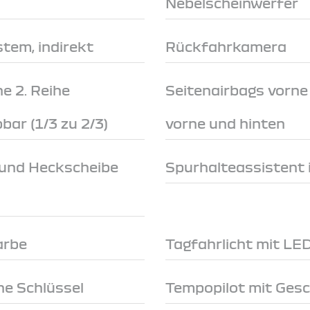
Nebelscheinwerfer
tem, indirekt
Rückfahrkamera
e 2. Reihe
Seitenairbags vorn
ar (1/3 zu 2/3)
vorne und hinten
 und Heckscheibe
Spurhalteassistent 
arbe
Tagfahrlicht mit LE
e Schlüssel
Tempopilot mit Ges