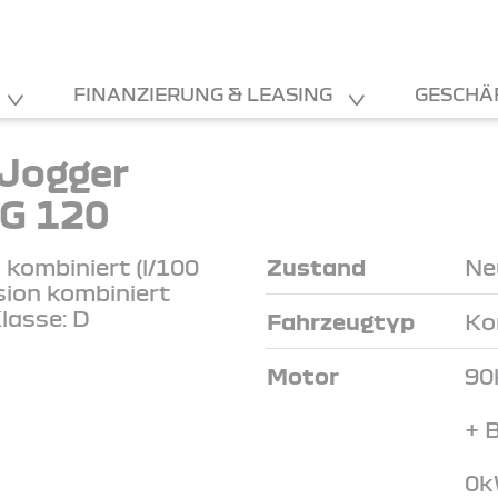
FINANZIERUNG & LEASING
GESCHÄ
Jogger
G 120
kombiniert (l/100
Zustand
Ne
sion kombiniert
lasse: D
Fahrzeugtyp
Ko
Motor
90
+ 
0k