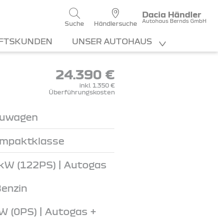
Dacia Händler
Autohaus Bernds GmbH
Suche
Händlersuche
FTSKUNDEN
UNSER AUTOHAUS
24.390 €
inkl. 1.350 €
Überführungskosten
uwagen
mpaktklasse
kW (122PS) | Autogas
Benzin
W (0PS) | Autogas +