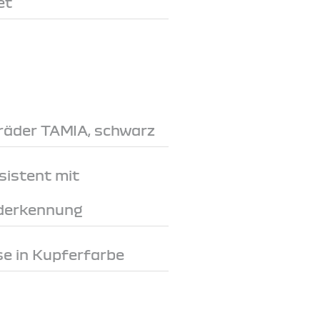
et
lräder TAMIA, schwarz
sistent mit
derkennung
e in Kupferfarbe