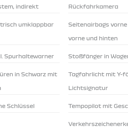
tem, indirekt
Rückfahrkamera
trisch umklappbar
Seitenairbags vorn
vorne und hinten
l. Spurhaltewarner
Stoßfänger in Wage
türen in Schwarz mit
Tagfahrlicht mit Y-
n
Lichtsignatur
e Schlüssel
Tempopilot mit Ges
Verkehrszeichenerk