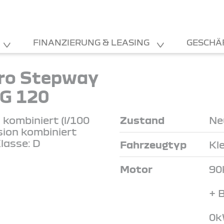
FINANZIERUNG & LEASING
GESCHÄ
ro Stepway
G 120
kombiniert (l/100
Zustand
Ne
sion kombiniert
lasse: D
Fahrzeugtyp
Kl
Motor
90
+ 
0k