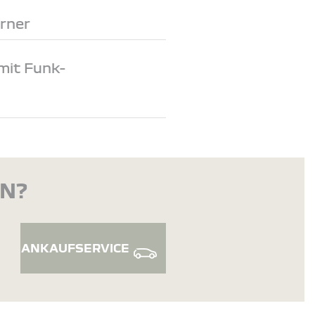
rner
mit Funk-
EN?
ANKAUFSERVICE