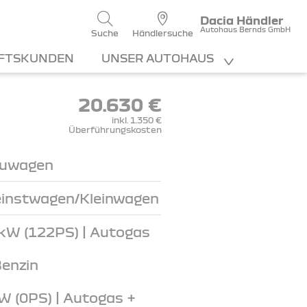
Dacia Händler
Autohaus Bernds GmbH
Suche
Händlersuche
FTSKUNDEN
UNSER AUTOHAUS
20.630 €
inkl. 1.350 €
Überführungskosten
uwagen
einstwagen/Kleinwagen
kW (122PS) | Autogas
Benzin
W (0PS) | Autogas +