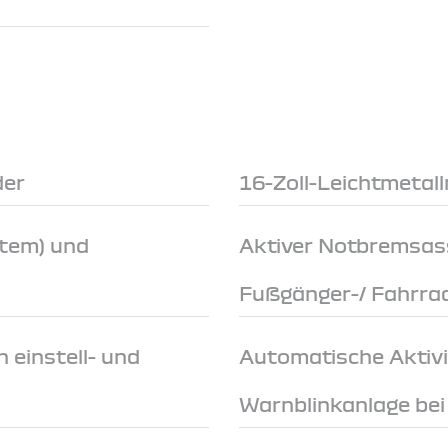
der
16-Zoll-Leichtmetal
stem) und
Aktiver Notbremsas
Fußgänger-/ Fahrra
 einstell- und
Automatische Aktivi
Warnblinkanlage be