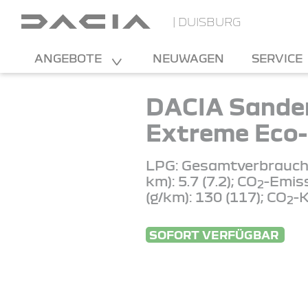
| DUISBURG
ANGEBOTE
NEUWAGEN
SERVICE
DACIA Sande
Extreme Eco-
LPG: Gesamtverbrauch 
km): 5.7 (7.2); CO
-Emis
2
(g/km): 130 (117); CO
-K
2
SOFORT VERFÜGBAR