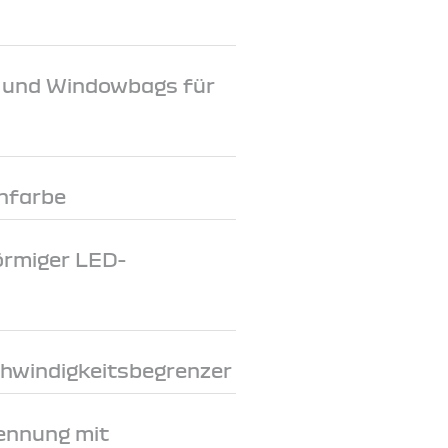
e und Windowbags für
nfarbe
förmiger LED-
chwindigkeitsbegrenzer
ennung mit