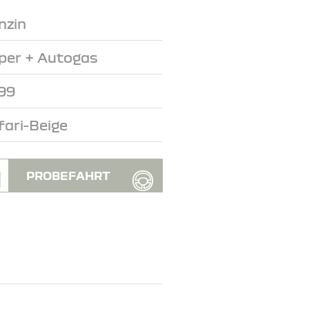
nzin
per + Autogas
99
fari-Beige
PROBEFAHRT