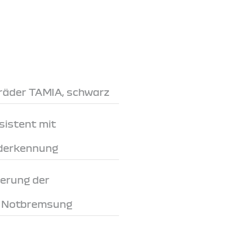
lräder TAMIA, schwarz
sistent mit
derkennung
erung der
i Notbremsung