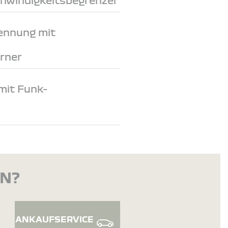
ennung mit
rner
mit Funk-
EN?
ANKAUFSERVICE