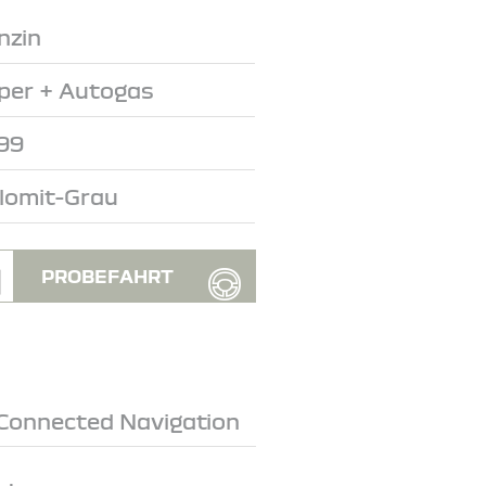
nzin
per + Autogas
99
lomit-Grau
PROBEFAHRT
. Connected Navigation