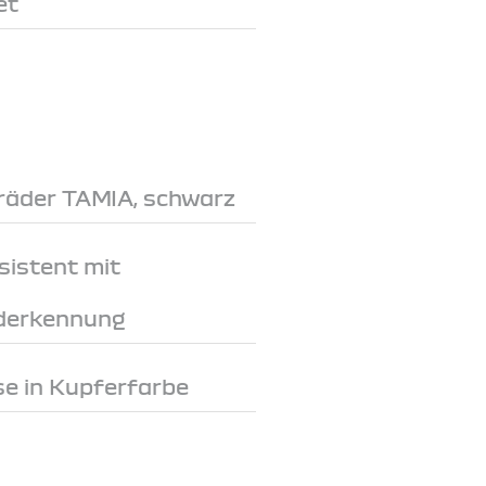
et
lräder TAMIA, schwarz
sistent mit
derkennung
e in Kupferfarbe