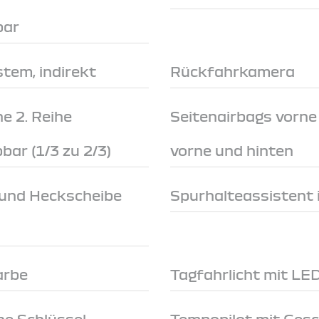
bar
tem, indirekt
Rückfahrkamera
e 2. Reihe
Seitenairbags vorn
ar (1/3 zu 2/3)
vorne und hinten
 und Heckscheibe
Spurhalteassistent 
arbe
Tagfahrlicht mit LE
e Schlüssel
Tempopilot mit Ges