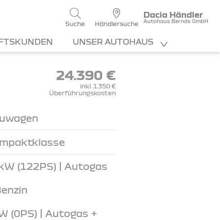
Dacia Händler
Autohaus Bernds GmbH
Suche
Händlersuche
FTSKUNDEN
UNSER AUTOHAUS
24.390 €
inkl. 1.350 €
Überführungskosten
uwagen
mpaktklasse
kW (122PS) | Autogas
Benzin
W (0PS) | Autogas +