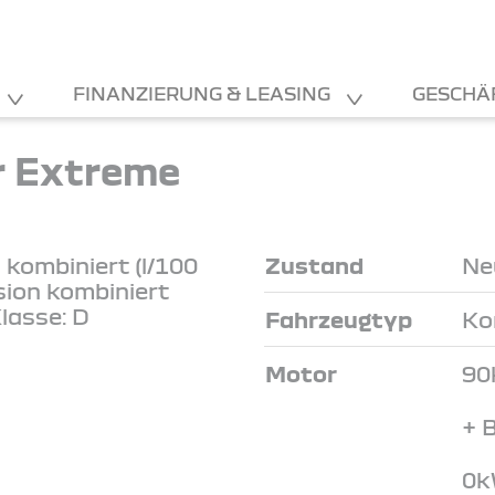
FINANZIERUNG & LEASING
GESCHÄ
r Extreme
kombiniert (l/100
Zustand
Ne
sion kombiniert
lasse: D
Fahrzeugtyp
Ko
Motor
90
+ 
0k