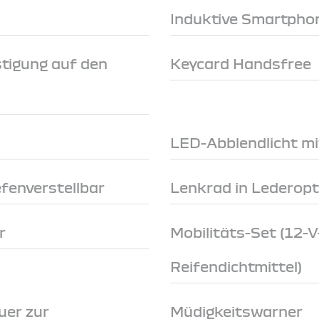
Induktive Smartpho
stigung auf den
Keycard Handsfree
n
LED-Abblendlicht mi
fenverstellbar
Lenkrad in Lederopt
r
Mobilitäts-Set (12
Reifendichtmittel)
uer zur
Müdigkeitswarner