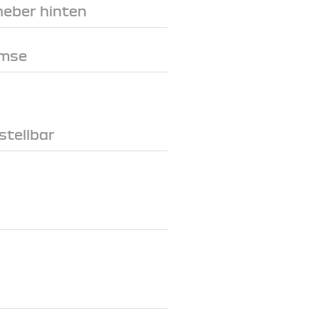
heber hinten
emse
stellbar