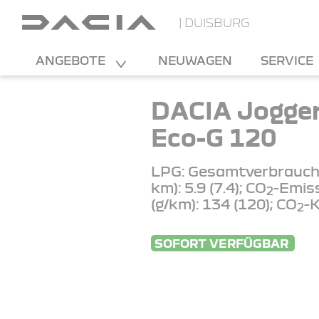
| DUISBURG
ANGEBOTE
NEUWAGEN
SERVICE
DACIA Jogge
Eco-G 120
LPG: Gesamtverbrauch 
km): 5.9 (7.4); CO
-Emis
2
(g/km): 134 (120); CO
-K
2
SOFORT VERFÜGBAR