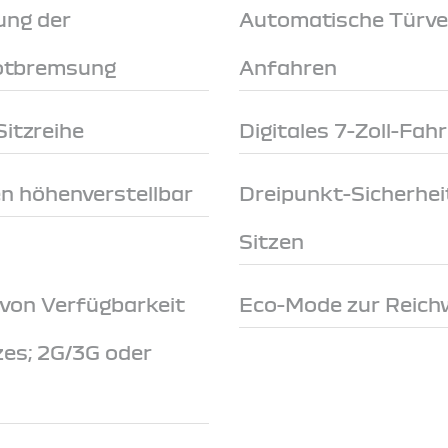
ung der
Automatische Türve
Notbremsung
Anfahren
itzreihe
Digitales 7-Zoll-Fah
en höhenverstellbar
Dreipunkt-Sicherhei
Sitzen
 von Verfügbarkeit
Eco-Mode zur Reich
zes; 2G/3G oder