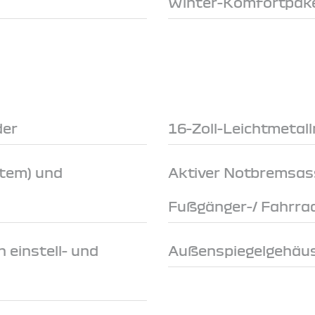
Winter-Komfortpak
der
16-Zoll-Leichtmetal
stem) und
Aktiver Notbremsas
Fußgänger-/ Fahrra
 einstell- und
Außenspiegelgehäus