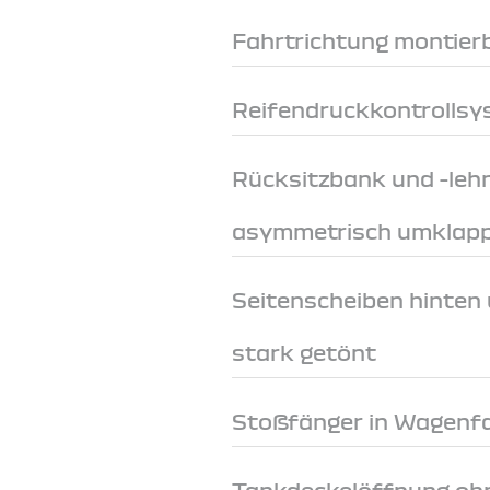
Fahrtrichtung montier
Reifendruckkontrollsys
Rücksitzbank und -lehn
asymmetrisch umklappb
Seitenscheiben hinten
stark getönt
Stoßfänger in Wagenf
Tankdeckelöffnung ohn