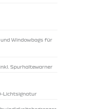
e und Windowbags für
inkl. Spurhaltewarner
D-Lichtsignatur
chwindigkeitsbegrenzer