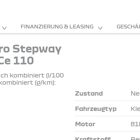
FINANZIERUNG & LEASING
GESCHÄ
ro Stepway
Ce 110
ch kombiniert (l/100
kombiniert (g/km):
Zustand
Ne
Fahrzeugtyp
Kl
Motor
81
Kraftstoff
Be