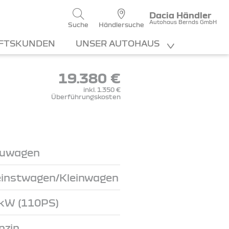
Dacia Händler
Autohaus Bernds GmbH
Suche
Händlersuche
FTSKUNDEN
UNSER AUTOHAUS
19.380 €
inkl. 1.350 €
Überführungskosten
uwagen
einstwagen/Kleinwagen
kW (110PS)
nzin