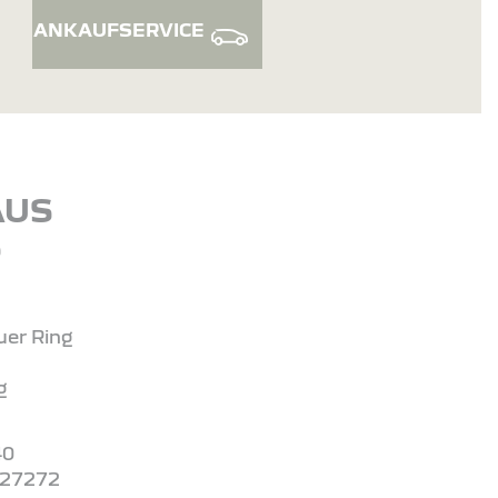
ANKAUFSERVICE
AUS
S
er Ring
g
40
727272