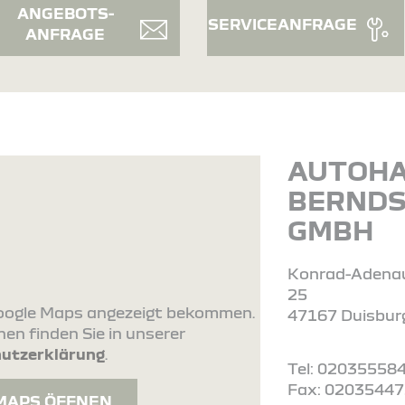
ANGEBOTS-
SERVICEANFRAGE
ANFRAGE
AUTOH
BERND
GMBH
Konrad-Adenau
25
 Google Maps angezeigt bekommen.
47167 Duisbur
en finden Sie in unserer
utzerklärung
.
Tel: 02035558
Fax: 0203544
MAPS ÖFFNEN