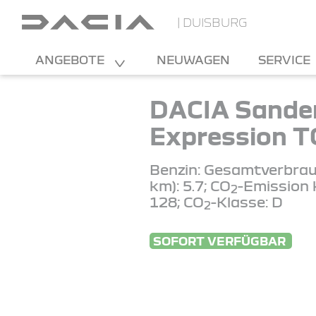
| DUISBURG
ANGEBOTE
NEUWAGEN
SERVICE
DACIA Sande
Expression T
Benzin: Gesamtverbrau
km): 5.7; CO
-Emission 
2
128; CO
-Klasse: D
2
SOFORT VERFÜGBAR