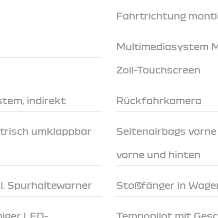
Fahrtrichtung monti
Multimediasystem Me
Zoll-Touchscreen
tem, indirekt
Rückfahrkamera
trisch umklappbar
Seitenairbags vorn
vorne und hinten
l. Spurhaltewarner
Stoßfänger in Wage
miger LED-
Tempopilot mit Ges