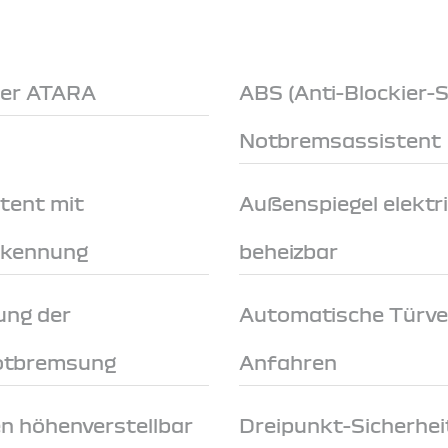
der ATARA
ABS (Anti-Blockier-
Notbremsassistent
tent mit
Außenspiegel elektri
rkennung
beheizbar
ung der
Automatische Türve
Notbremsung
Anfahren
en höhenverstellbar
Dreipunkt-Sicherhei