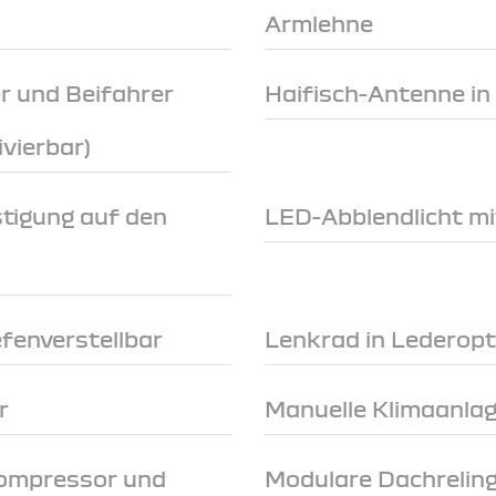
Armlehne
r und Beifahrer
Haifisch-Antenne in
ivierbar)
stigung auf den
LED-Abblendlicht mi
n
fenverstellbar
Lenkrad in Lederopt
r
Manuelle Klimaanlage
Kompressor und
Modulare Dachreling