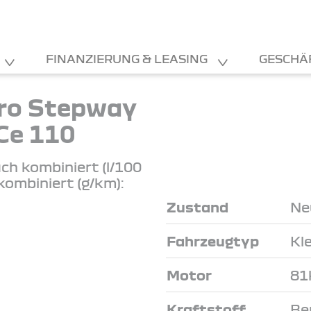
FINANZIERUNG & LEASING
GESCHÄ
ro Stepway
Ce 110
ch kombiniert (l/100
kombiniert (g/km):
Zustand
Ne
Fahrzeugtyp
Kl
Motor
81
Kraftstoff
Be