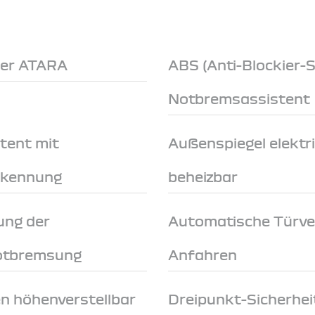
der ATARA
ABS (Anti-Blockier-
Notbremsassistent
tent mit
Außenspiegel elektri
rkennung
beheizbar
ung der
Automatische Türve
Notbremsung
Anfahren
en höhenverstellbar
Dreipunkt-Sicherhei