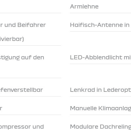
Armlehne
r und Beifahrer
Haifisch-Antenne in
ivierbar)
stigung auf den
LED-Abblendlicht mi
n
fenverstellbar
Lenkrad in Lederopt
r
Manuelle Klimaanlage
Kompressor und
Modulare Dachreling