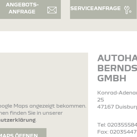
ANGEBOTS-
SERVICEANFRAGE
ANFRAGE
AUTOH
BERND
GMBH
Konrad-Adenau
25
 Google Maps angezeigt bekommen.
47167 Duisbur
en finden Sie in unserer
utzerklärung
.
Tel: 02035558
Fax: 0203544
MAPS ÖFFNEN