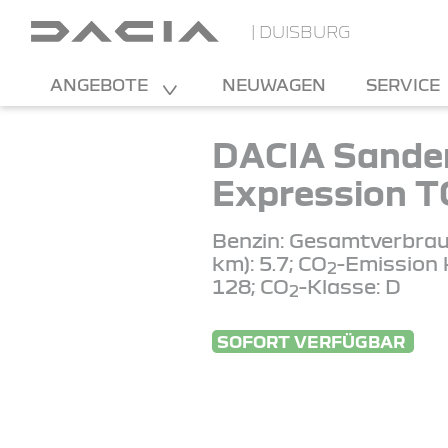
| DUISBURG
ANGEBOTE
NEUWAGEN
SERVICE
DACIA Sande
Expression T
Benzin: Gesamtverbrau
km): 5.7; CO
-Emission 
2
128; CO
-Klasse: D
2
SOFORT VERFÜGBAR