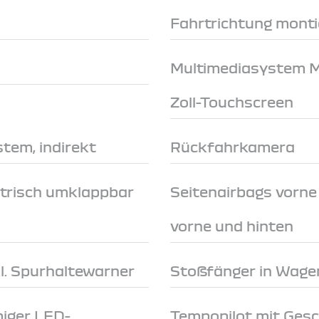
Fahrtrichtung monti
Multimediasystem Me
Zoll-Touchscreen
tem, indirekt
Rückfahrkamera
trisch umklappbar
Seitenairbags vorn
vorne und hinten
l. Spurhaltewarner
Stoßfänger in Wage
miger LED-
Tempopilot mit Ges