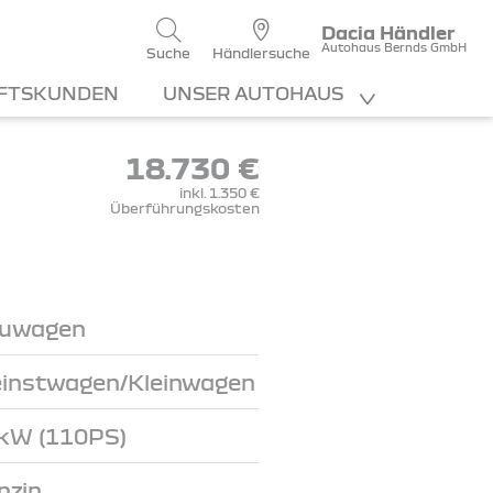
Dacia Händler
Autohaus Bernds GmbH
Suche
Händlersuche
FTSKUNDEN
UNSER AUTOHAUS
18.730 €
inkl. 1.350 €
Überführungskosten
uwagen
einstwagen/Kleinwagen
kW (110PS)
nzin