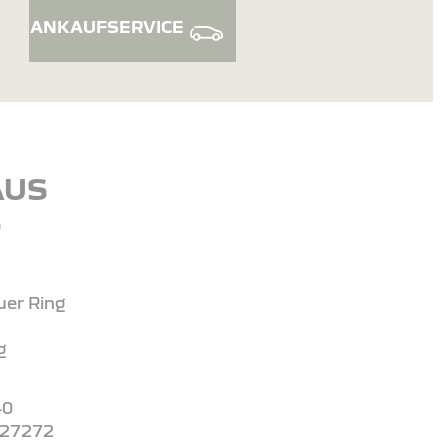
ANKAUFSERVICE
AUS
S
er Ring
g
40
727272