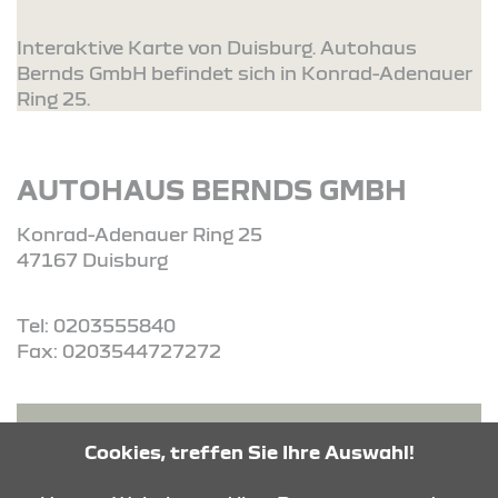
Interaktive Karte von Duisburg. Autohaus
Bernds GmbH befindet sich in Konrad-Adenauer
Ring 25.
AUTOHAUS BERNDS GMBH
Konrad-Adenauer Ring 25
47167 Duisburg
Tel: 0203555840
Fax: 0203544727272
ROUTE PLANEN
Cookies, treffen Sie Ihre Auswahl!
ANFRAGE SENDEN