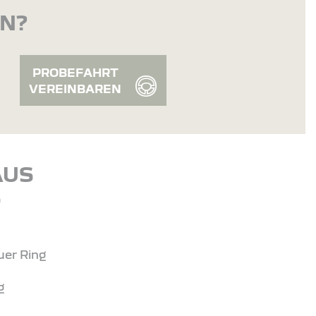
EN?
PROBEFAHRT
VEREINBAREN
AUS
S
er Ring
g