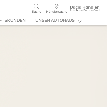
Dacia Händler
Autohaus Bernds GmbH
Suche
Händlersuche
FTSKUNDEN
UNSER AUTOHAUS