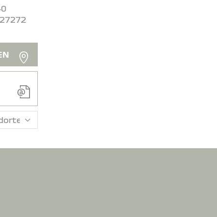
40
727272
EN