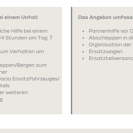
i einem Unfall:
Das Angebot umfasst
che Hilfe bei einem
Pannenhilfe vor O
24 Stunden am Tag, 7
Abschleppen in d
Organisation der 
zum Verhalten am
Ersatzwagen
Ersatzteilversan
leppen/Bergen zum
ner
Dacia Ersatzfahrzeuges/
tels
er weiteren
g