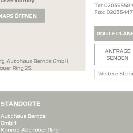
utzerklärung
.
Tel: 02035558
Fax: 0203544
MAPS ÖFFNEN
ROUTE PLAN
ANFRAGE
SENDEN
urg. Autohaus Bernds GmbH
auer Ring 25.
STANDORTE
Autohaus Bernds
GmbH
Konrad-Adenauer Ring