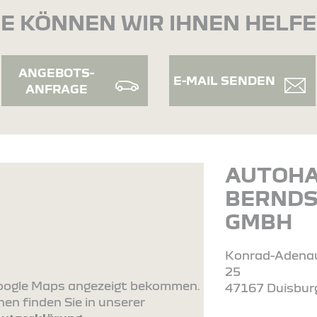
E KÖNNEN WIR IHNEN HELF
ANGEBOTS-
E-MAIL SENDEN
ANFRAGE
AUTOH
BERND
GMBH
Konrad-Adenau
25
 Google Maps angezeigt bekommen.
47167 Duisbur
en finden Sie in unserer