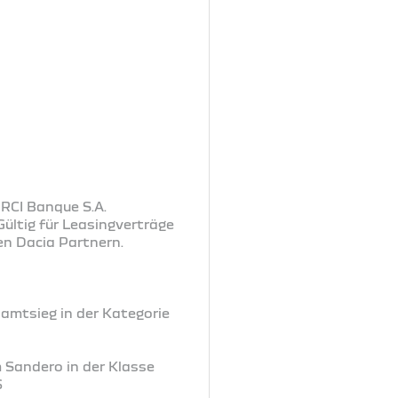
 RCI Banque S.A.
ültig für Leasingverträge
en Dacia Partnern.
samtsieg in der Kategorie
m Sandero in der Klasse
6