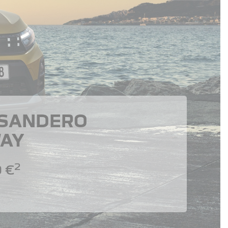
 SANDERO
AY
2
 €