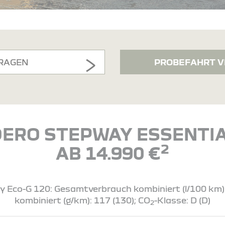
RAGEN
PROBEFAHRT V
ERO STEPWAY ESSENTIA
2
AB 14.990 €
Eco-G 120: Gesamtverbrauch kombiniert (l/100 km): 7
kombiniert (g/km): 117 (130); CO
-Klasse: D (D)
2