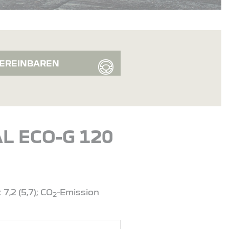
EREINBAREN
L ECO-G 120
,2 (5,7); CO
-Emission
2