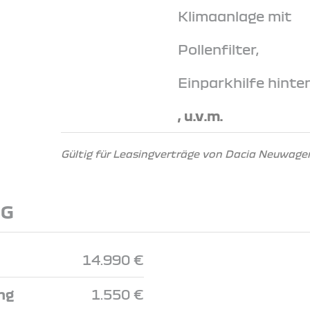
Klimaanlage mit
Pollenfilter,
Einparkhilfe hinte
, u.v.m.
Gültig für Leasingverträge von Dacia Neuwagen
NG
14.990 €
ng
1.550 €