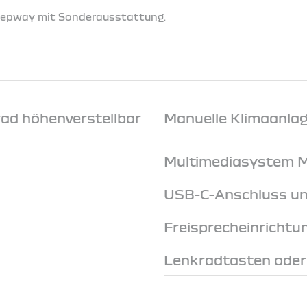
Stepway mit Sonderausstattung.
rad höhenverstellbar
Manuelle Klimaanlage
Multimediasystem Me
USB-C-Anschluss un
Freisprecheinrichtu
Lenkradtasten ode